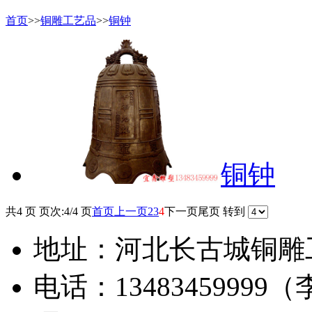
首页
>>
铜雕工艺品
>>
铜钟
铜钟
共4 页 页次:4/4 页
首页
上一页
2
3
4
下一页
尾页
转到
地址：河北长古城铜雕
电话：13483459999（